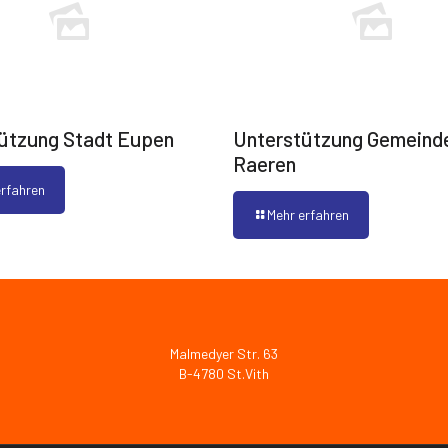
ützung Stadt Eupen
Unterstützung Gemeind
Raeren
erfahren
Mehr erfahren
Malmedyer Str. 63
B-4780 St.Vith