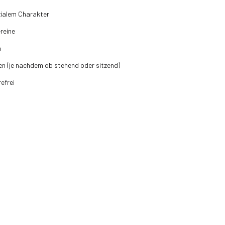
zialem Charakter
reine
n
n (je nachdem ob stehend oder sitzend)
efrei