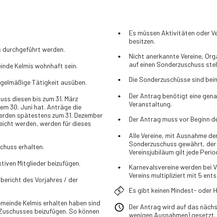
Es müssen Aktivitäten oder V
besitzen.
s durchgeführt werden.
Nicht anerkannte Vereine, Org
auf einen Sonderzuschuss stel
einde Kelmis wohnhaft sein.
Die Sonderzuschüsse sind beim
egelmäßige Tätigkeit ausüben.
Der Antrag benötigt eine gen
uss diesen bis zum 31. März
Veranstaltung.
em 30. Juni hat. Anträge die
 werden spätestens zum 31. Dezember
Der Antrag muss vor Beginn der
eicht werden, werden für dieses
Alle Vereine, mit Ausnahme de
Sonderzuschuss gewährt, der de
schuss erhalten.
Vereinsjubiläum gilt jede Peri
ktiven Mitglieder beizufügen.
Karnevalsvereine werden bei V
Vereins multipliziert mit 5 ent
sbericht des Vorjahres / der
Es gibt keinen Mindest- oder
Gemeinde Kelmis erhalten haben sind
Der Antrag wird auf das näch
 Zuschusses beizufügen. So können
wenigen Ausnahmen) gesetzt. 