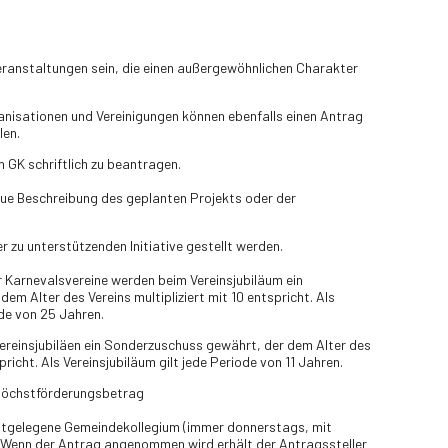
eranstaltungen sein, die einen außergewöhnlichen Charakter
anisationen und Vereinigungen können ebenfalls einen Antrag
len.
 GK schriftlich zu beantragen.
aue Beschreibung des geplanten Projekts oder der
 zu unterstützenden Initiative gestellt werden.
r Karnevalsvereine werden beim Vereinsjubiläum ein
m Alter des Vereins multipliziert mit 10 entspricht. Als
ode von 25 Jahren.
ereinsjubiläen ein Sonderzuschuss gewährt, der dem Alter des
spricht. Als Vereinsjubiläum gilt jede Periode von 11 Jahren.
 Höchstförderungsbetrag
stgelegene Gemeindekollegium (immer donnerstags, mit
Wenn der Antrag angenommen wird erhält der Antragssteller