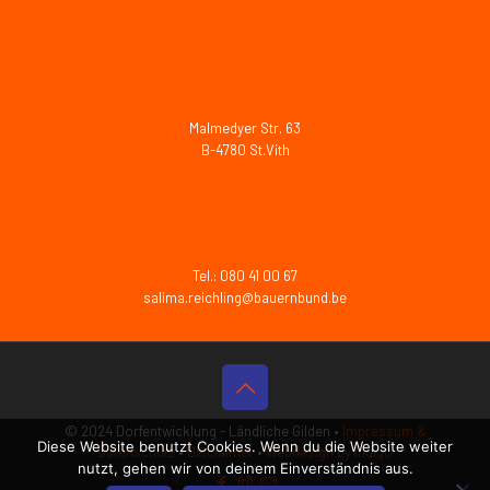
Malmedyer Str. 63
B-4780 St.Vith
Tel.: 080 41 00 67
salima.reichling@bauernbund.be
© 2024 Dorfentwicklung - Ländliche Gilden •
Impressum &
Diese Website benutzt Cookies. Wenn du die Website weiter
Datenschutz
•
Disclaimer
•
Webdesign by Indigo
nutzt, gehen wir von deinem Einverständnis aus.